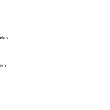
elen
omen
n