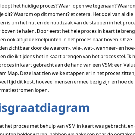
loopt het huidige proces? Waar lopen we tegenaan? Waaro
je dit? Waarom op dit moment? et cetera. Het doel van al die
en is om het nut en de noodzaak van de stappen in het proc
 boven te halen. Door eerst het hele proces in kaart te bren
n ook altijd de knelpunten in het proces naar boven. Of ze
en zichtbaar door de waarom-, wie-, wat-, wanneer- en hoe
en die ik tijdens het in kaart brengen van het proces stel. Ik 
proces in kaart gebracht aan de hand van een VSM: een Valu
am Map. Deze laat zien welke stappen er in het proces zitten
eel tijd dit kost, hoeveel mensen ermee bezig zijn en hoe de
rmatiestromen lopen.
isgraatdiagram
t het proces met behulp van VSM in kaart was gebracht, en
punten helder waren, hebben we gekeken naar de oorzaken