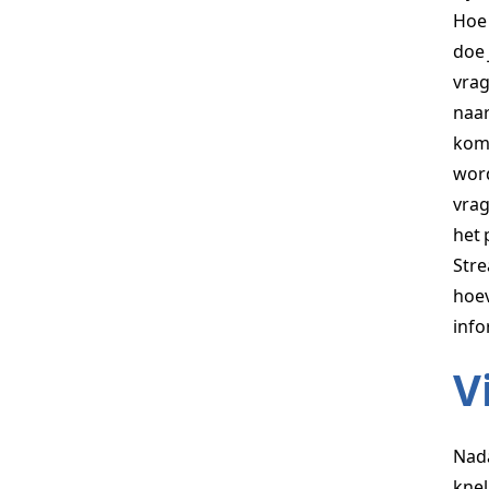
Hoe 
doe 
vrag
naar
kome
word
vrag
het 
Stre
hoev
info
V
Nada
knel