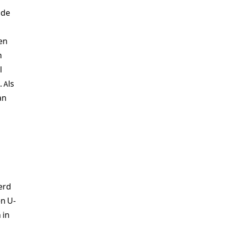
 de
en
n
l
 Als
an
erd
en U-
 in