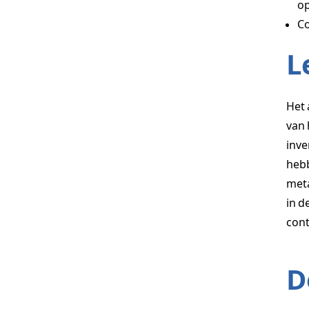
o
Co
L
Het 
van 
inve
hebb
meta
in d
cont
D