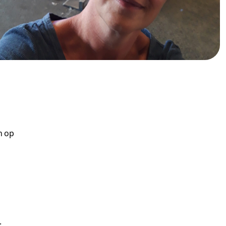
n op
.