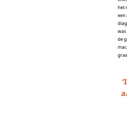
het 
een 
diag
was 
de g
mach
graa
‘
a