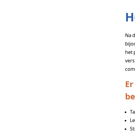
H
Na d
bijo
het 
vers
comm
Er
b
Ta
Le
St