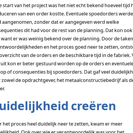
de start van het project was het niet echt bekend hoeveel tijd 
uceren van een order kostte. Eventuele spoedorders werd
jd aangenomen, zonder dat er aangegeven werd welke
equenties dit had voor de rest van de planning. Dat kon ook
, want er was weinig bekend over de planning. Door de taken
ntwoordelijkheden en het proces goed neer te zetten, onts
overzicht van de orders en de beschikbare tijd in de fabriek.
uit kon er beter gestuurd worden op de orders en eventuel
oop of consequenties bij spoedorders. Dat gaf veel duidelijk
 zowel de opdrachtgever, het metaalconstructiebedrijf als d
er.
uidelijkheid creëren
 het proces heel duidelijk neer te zetten, kwam er meer
elijkheid. Ook over wie er verantwoordelijk was voor het