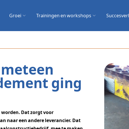
zoek?
Groei
Trainingen en workshops
Succesver
Zoeken
s meteen
ndement ging
ld worden. Dat zorgt voor
an naar een andere leverancier. Dat
etaalconstructiebedrijf, mee te maken