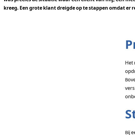
kreeg. Een grote klant dreigde op te stappen omdat er r
P
Het 
opdr
Bove
vers
onbe
S
Bij 