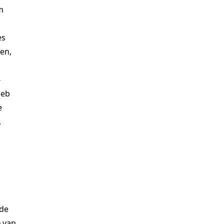
m
es
gen,
-
heb
e
,
 de
 van