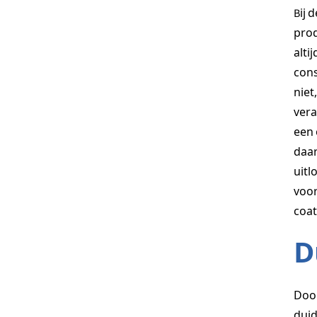
Bij 
prod
alti
cons
niet
vera
een 
daar
uitl
voor
coat
D
Door
duid