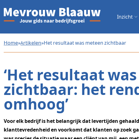
Inzicht
Home
»
Artikelen
»
Het resultaat was meteen zichtbaar
‘Het resultaat wa
zichtbaar: het re
omhoog’
Voor elk bedrijf is het belangrijk dat levertijden gehaa
klanttevredenheid en voorkomt dat klanten op zoek ga
was precies de situatie waar een cliënt van mij, een m