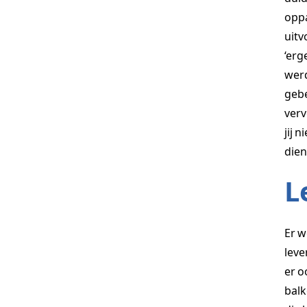
oppa
uitv
‘erg
werd
gebe
verv
jij 
dien
L
Er w
leve
er o
balk