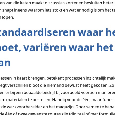
n van die keten maakt discussies korter en besluiten beter.
 snapt ineens waarom iets stokt en wat er nodig is om het t
n lopen.
tandaardiseren waar h
oet, variëren waar het
an
essen in kaart brengen, betekent processen inzichtelijk ma
legt verschillen bloot die niemand bewust heeft gekozen. Zo
en er bij een bepaalde bedrijf bijvoorbeeld veertien maniere
 om materialen te bestellen. Handig voor de één, maar funes
 de werkvoorbereider en het magazijn. Door samen te bepa
de één of twee gewenste routes zijn (digitaal of met formulie