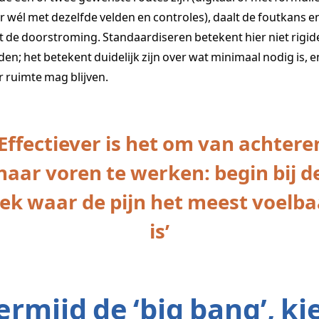
 wél met dezelfde velden en controles), daalt de foutkans e
gt de doorstroming. Standaardiseren betekent hier niet rigid
en; het betekent duidelijk zijn over wat minimaal nodig is, e
 ruimte mag blijven.
‘Effectiever is het om van achtere
naar voren te werken: begin bij d
lek waar de pijn het meest voelba
is’
ermijd de ‘big bang’, ki