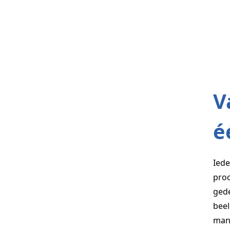
V
é
Iede
proc
gede
beel
mani