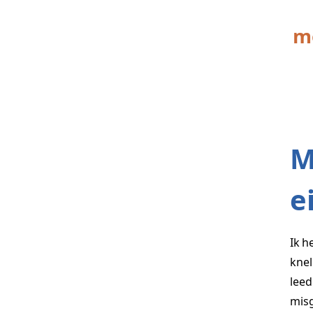
mo
M
e
Ik h
kne
leed
misg