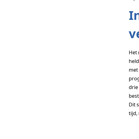
I
v
Het 
held
met 
prog
drie
best
Dit 
tijd