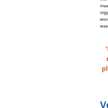
maar
stij
word
waar
p
V