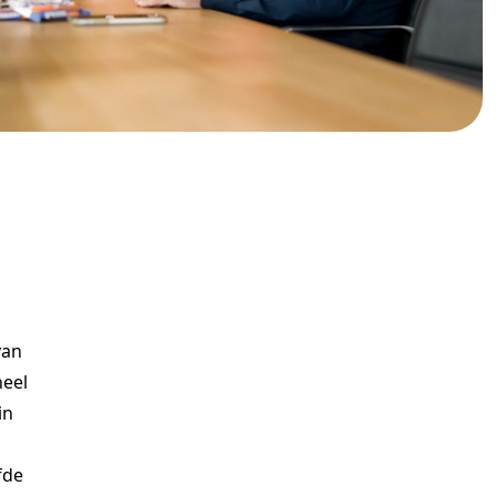
van
heel
in
fde