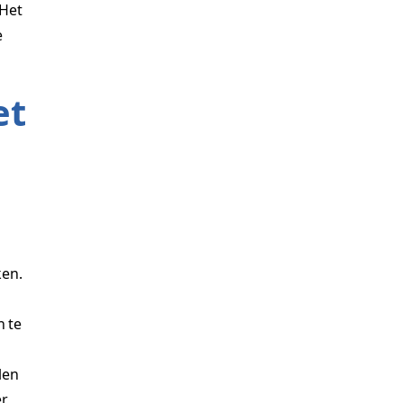
 Het
e
et
ken.
n te
t
len
r,