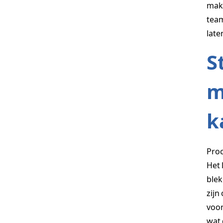
make
team
late
S
m
k
Proc
Het 
blek
zijn
voor
wat 