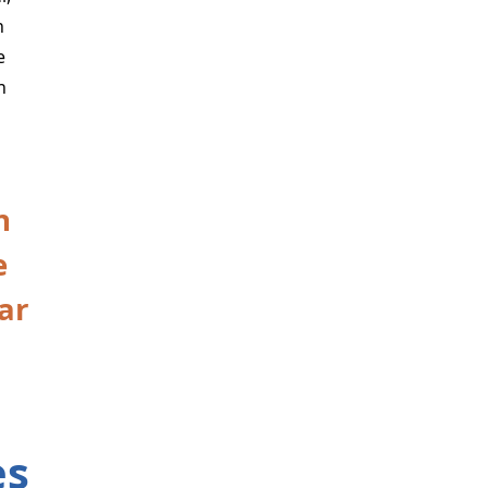
n
e
n
n
e
ar
es