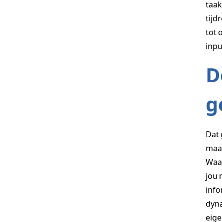
taak
tijd
tot 
inpu
D
g
Dat 
maar
Waar
jou 
info
dyna
eige