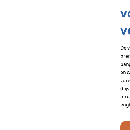
v
v
De v
bren
bang
en c
vore
(bij
op e
engi