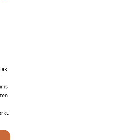
vlak
r
r is
nten
rkt.