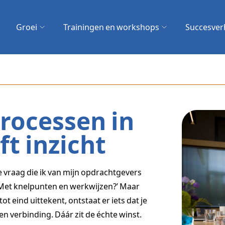
zoek?
Groei
Trainingen en workshops
Succesver
Zoeken
processen in
t inzicht
e vraag die ik van mijn opdrachtgevers
n? Met knelpunten en werkwijzen?’ Maar
t eind uittekent, ontstaat er iets dat je
en verbinding. Dáár zit de échte winst.