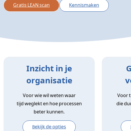
Gratis LEAN scan
Kennismaken
Inzicht in je
G
organisatie
v
Voor wie wil weten waar
Voor 
tijd weglekt en hoe processen
die du
beter kunnen.
Bekijk de opties