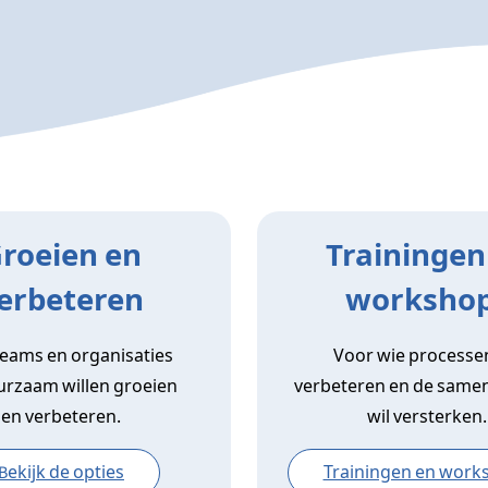
roeien en
Trainingen
erbeteren
worksho
teams en organisaties
Voor wie processen
urzaam willen groeien
verbeteren en de same
en verbeteren.
wil versterken.
Bekijk de opties
Trainingen en work