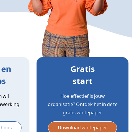
 en
Gratis
ps
start
 wil
Hoe effectief is jouw
nwerking
organisatie? Ontdek het in deze
gratis whitepaper
shops
Download whitepaper