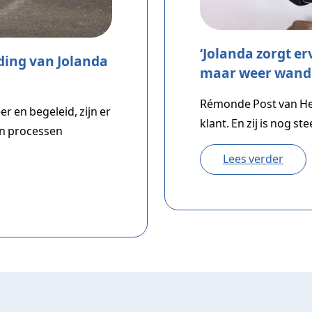
‘Jolanda zorgt er
ding van Jolanda
maar weer wande
Rémonde Post van Het
er en begeleid, zijn er
klant. En zij is nog st
en processen
Lees verder