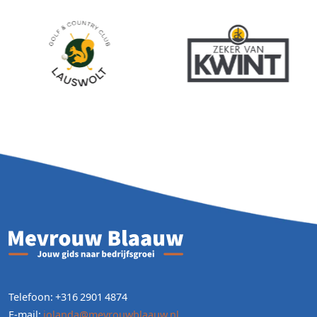
Telefoon: +316 2901 4874
E-mail:
jolanda@mevrouwblaauw.nl